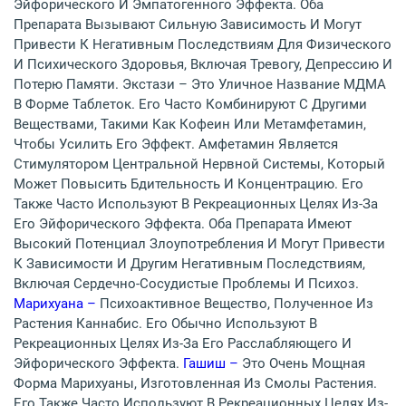
Эйфорического И Эмпатогенного Эффекта. Оба
Препарата Вызывают Сильную Зависимость И Могут
Привести К Негативным Последствиям Для Физического
И Психического Здоровья, Включая Тревогу, Депрессию И
Потерю Памяти. Экстази – Это Уличное Название МДМА
В Форме Таблеток. Его Часто Комбинируют С Другими
Веществами, Такими Как Кофеин Или Метамфетамин,
Чтобы Усилить Его Эффект. Амфетамин Является
Стимулятором Центральной Нервной Системы, Который
Может Повысить Бдительность И Концентрацию. Его
Также Часто Используют В Рекреационных Целях Из-За
Его Эйфорического Эффекта. Оба Препарата Имеют
Высокий Потенциал Злоупотребления И Могут Привести
К Зависимости И Другим Негативным Последствиям,
Включая Сердечно-Сосудистые Проблемы И Психоз.
Марихуана –
Психоактивное Вещество, Полученное Из
Растения Каннабис. Его Обычно Используют В
Рекреационных Целях Из-За Его Расслабляющего И
Эйфорического Эффекта.
Гашиш –
Это Очень Мощная
Форма Марихуаны, Изготовленная Из Смолы Растения.
Его Также Часто Используют В Рекреационных Целях Из-