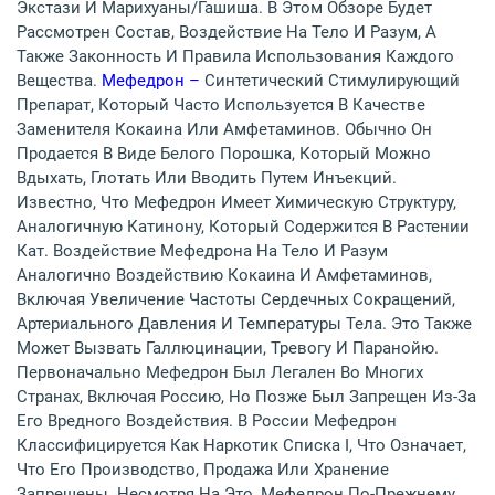
Экстази И Марихуаны/гашиша. В Этом Обзоре Будет
Рассмотрен Состав, Воздействие На Тело И Разум, А
Также Законность И Правила Использования Каждого
Вещества.
Мефедрон –
Синтетический Стимулирующий
Препарат, Который Часто Используется В Качестве
Заменителя Кокаина Или Амфетаминов. Обычно Он
Продается В Виде Белого Порошка, Который Можно
Вдыхать, Глотать Или Вводить Путем Инъекций.
Известно, Что Мефедрон Имеет Химическую Структуру,
Аналогичную Катинону, Который Содержится В Растении
Кат. Воздействие Мефедрона На Тело И Разум
Аналогично Воздействию Кокаина И Амфетаминов,
Включая Увеличение Частоты Сердечных Сокращений,
Артериального Давления И Температуры Тела. Это Также
Может Вызвать Галлюцинации, Тревогу И Паранойю.
Первоначально Мефедрон Был Легален Во Многих
Странах, Включая Россию, Но Позже Был Запрещен Из-За
Его Вредного Воздействия. В России Мефедрон
Классифицируется Как Наркотик Списка I, Что Означает,
Что Его Производство, Продажа Или Хранение
Запрещены. Несмотря На Это, Мефедрон По-Прежнему