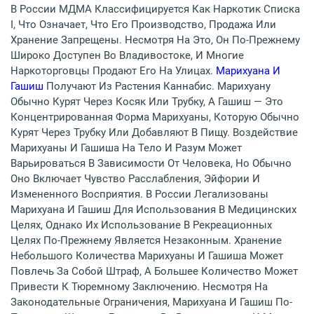
В России МДМА Классифицируется Как Наркотик Списка
I, Что Означает, Что Его Производство, Продажа Или
Хранение Запрещены. Несмотря На Это, Он По-Прежнему
Широко Доступен Во Владивостоке, И Многие
Наркоторговцы Продают Его На Улицах.
Марихуана И
Гашиш
Получают Из Растения Каннабис. Марихуану
Обычно Курят Через Косяк Или Трубку, А Гашиш — Это
Концентрированная Форма Марихуаны, Которую Обычно
Курят Через Трубку Или Добавляют В Пищу. Воздействие
Марихуаны И Гашиша На Тело И Разум Может
Варьироваться В Зависимости От Человека, Но Обычно
Оно Включает Чувство Расслабления, Эйфории И
Измененного Восприятия. В России Легализованы
Марихуана И Гашиш Для Использования В Медицинских
Целях, Однако Их Использование В Рекреационных
Целях По-Прежнему Является Незаконным. Хранение
Небольшого Количества Марихуаны И Гашиша Может
Повлечь За Собой Штраф, А Большее Количество Может
Привести К Тюремному Заключению. Несмотря На
Законодательные Ограничения, Марихуана И Гашиш По-