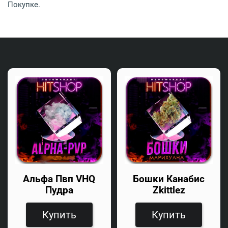
Покупке.
Альфа Пвп VHQ
Бошки Канабис
Пудра
Zkittlez
Купить
Купить