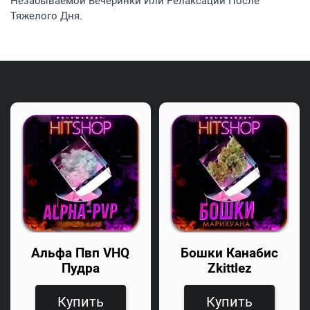
Незабываемой Вечеринки Или Релаксации После
Тяжелого Дня.
Альфа Пвп VHQ
Бошки Канабис
Пудра
Zkittlez
Купить
Купить